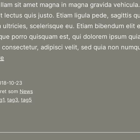
ullam sit amet magna in magna gravida vehicula.
 lectus quis justo. Etiam ligula pede, sagittis qu
 ultricies, scelerisque eu. Etiam bibendum elit 
que porro quisquam est, qui dolorem ipsum quia
, consectetur, adipisci velit, sed quia non num
Donec
re
iaculis
gravida
018-10-23
nulla
eret som
News
g1
,
tag3
,
tag5