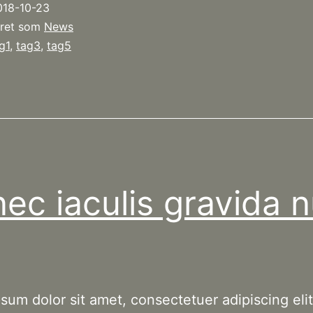
018-10-23
nulla
eret som
News
g1
,
tag3
,
tag5
ec iaculis gravida n
sum dolor sit amet, consectetuer adipiscing elit