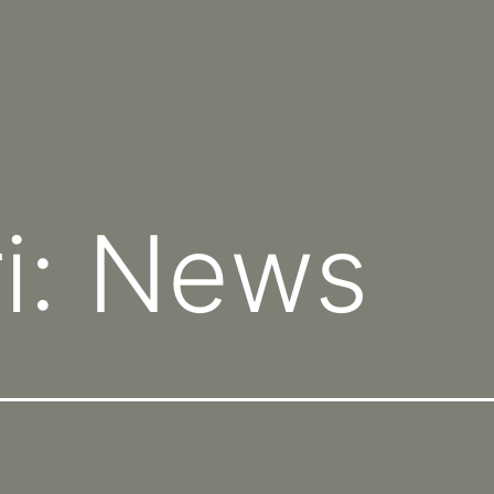
i:
News