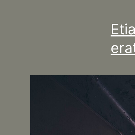
Eti
era