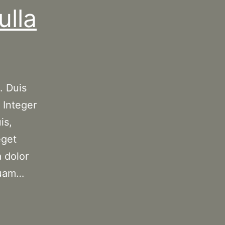
ulla
. Duis
 Integer
is,
eget
 dolor
quam…