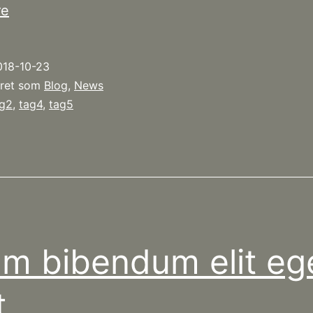
Etiam
re
bibendum
elit
018-10-23
eget
eret som
Blog
,
News
erat
ag2
,
tag4
,
tag5
am bibendum elit eg
t