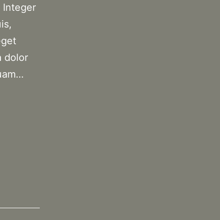
 Integer
is,
eget
 dolor
quam…