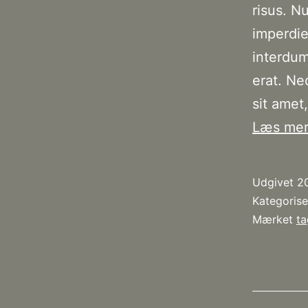
risus. N
imperdiet
interdum
erat. Ne
sit amet
Læs me
Udgivet
2
Kategoris
Mærket
ta