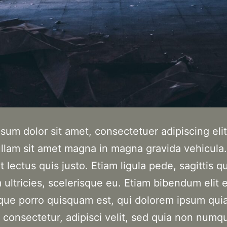
sum dolor sit amet, consectetuer adipiscing elit
ullam sit amet magna in magna gravida vehicula.
 lectus quis justo. Etiam ligula pede, sagittis qu
 ultricies, scelerisque eu. Etiam bibendum elit 
que porro quisquam est, qui dolorem ipsum quia
, consectetur, adipisci velit, sed quia non num