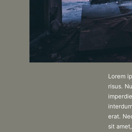
Lorem ip
risus. N
imperdiet
interdum
erat. Ne
sit amet