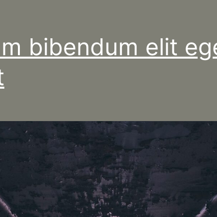
am bibendum elit eg
t