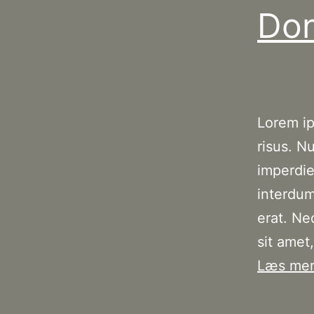
Don
Lorem ip
risus. N
imperdiet
interdum
erat. Ne
sit amet
Læs me