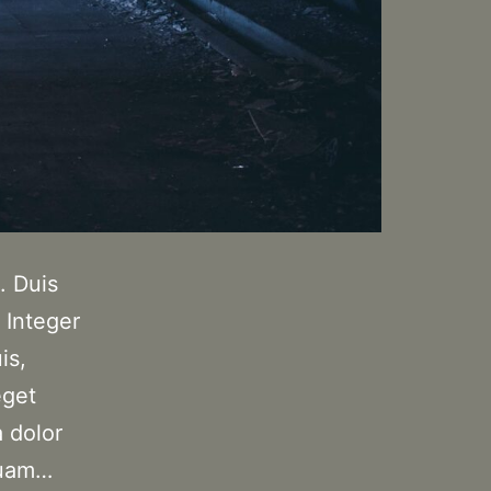
. Duis
 Integer
is,
eget
 dolor
quam…