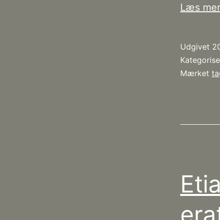
Læs me
Udgivet
2
Kategoris
Mærket
t
Eti
era