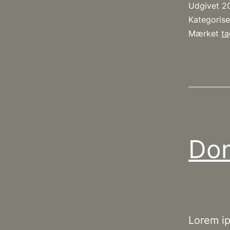
Udgivet
2
Kategoris
Mærket
ta
Don
Lorem ip