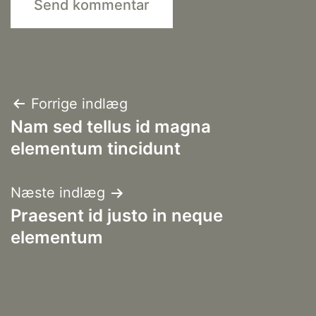
Indlægsnavigation
Forrige indlæg
Nam sed tellus id magna
elementum tincidunt
Næste indlæg
Praesent id justo in neque
elementum