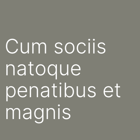
Fortsæt
Energianlæg
til
indhold
Cum sociis
natoque
penatibus et
magnis