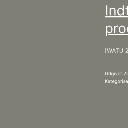
Ind
pro
[WATU 2
Udgivet
2
Kategoris