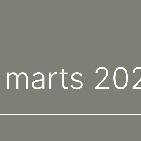
:
marts 20