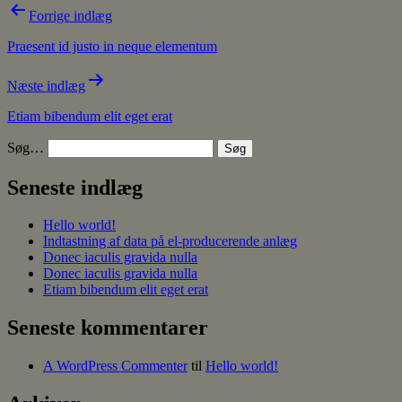
Indlægsnavigation
Forrige indlæg
Praesent id justo in neque elementum
Næste indlæg
Etiam bibendum elit eget erat
Søg…
Seneste indlæg
Hello world!
Indtastning af data på el-producerende anlæg
Donec iaculis gravida nulla
Donec iaculis gravida nulla
Etiam bibendum elit eget erat
Seneste kommentarer
A WordPress Commenter
til
Hello world!