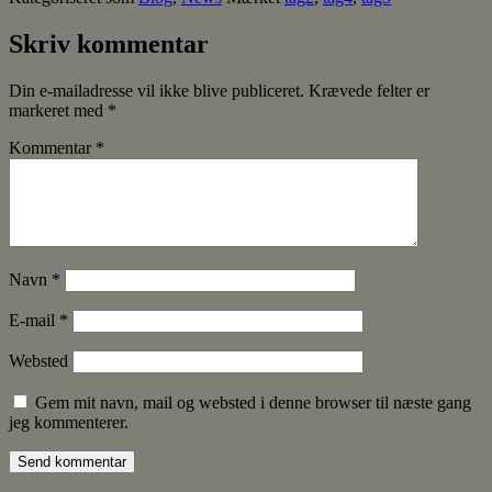
Skriv kommentar
Din e-mailadresse vil ikke blive publiceret.
Krævede felter er
markeret med
*
Kommentar
*
Navn
*
E-mail
*
Websted
Gem mit navn, mail og websted i denne browser til næste gang
jeg kommenterer.