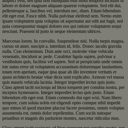
adipisci velit, sed quia non numquam eius modi tempora incidunt ut
labore et dolore magnam aliquam quaerat voluptatem. Sed elit dui,
pellentesque a, faucibus vel, interdum nec, diam. Etiam bibendum
elit eget erat. Fusce nibh. Nulla pulvinar eleifend sem. Nemo enim
ipsam voluptatem quia voluptas sit aspernatur aut odit aut fugit, sed
quia consequuntur magni dolores eos qui ratione voluptatem sequi
nesciunt. Praesent id justo in neque elementum ultrices.
Maecenas lorem. In convallis. Suspendisse nisl. Nulla turpis magna,
cursus sit amet, suscipit a, interdum id, felis. Donec iaculis gravida
nulla. Cras elementum. Duis ante orci, molestie vitae vehicula
venenatis, tincidunt ac pede. Curabitur ligula sapien, pulvinar a
vestibulum quis, facilisis vel sapien. Sed ut perspiciatis unde omnis
iste natus error sit voluptatem accusantium doloremque laudantium,
totam rem aperiam, eaque ipsa quae ab illo inventore veritatis et
quasi architecto beatae vitae dicta sunt explicabo. Aenean vel massa
quis mauris vehicula lacinia. Integer imperdiet lectus quis justo.
Class aptent taciti sociosqu ad litora torquent per conubia nostra, per
inceptos hymenaeos. Integer imperdiet lectus quis justo. Etiam
bibendum elit eget erat. Etiam commodo dui eget wisi. Nam libero
tempore, cum soluta nobis est eligendi optio cumque nihil impedit
quo minus id quod maxime placeat facere possimus, omnis voluptas
assumenda est, omnis dolor repellendus. Cum sociis natoque
penatibus et magnis dis parturient montes, nascetur ridiculus mus.
Class aptent taciti sociosqu ad litora torquent per conubia nostra, per