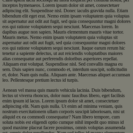
inceptos hymenaeos. Lorem ipsum dolor sit amet, consectetuer
adipiscing elit. Suspendisse nisl. Donec iaculis gravida nulla. Etiam
bibendum elit eget erat. Nemo enim ipsam voluptatem quia voluptas
sit aspernatur aut odit aut fugit, sed quia consequuntur magni dolores
eos qui ratione voluptatem sequi nesciunt. Maecenas lorem. In
dapibus augue non sapien. Mauris elementum mauris vitae tortor.
Mauris metus. Nemo enim ipsam voluptatem quia voluptas sit
aspernatur aut odit aut fugit, sed quia consequuntur magni dolores
eos qui ratione voluptatem sequi nesciunt. Itaque earum rerum hic
tenetur a sapiente delectus, ut aut reiciendis voluptatibus maiores
alias consequatur aut perferendis doloribus asperiores repellat.
Aliquam erat volutpat. Suspendisse nisl. Sed convallis magna eu
sem. Duis sapien nunc, commodo et, interdum suscipit, sollicitudin
et, dolor. Nam quis nulla. Aliquam ante. Maecenas aliquet accumsan
leo. Pellentesque pretium lectus id turpis.
Aenean vel massa quis mauris vehicula lacinia. Duis bibendum,
lectus ut viverra rhoncus, dolor nunc faucibus libero, eget facilisis
enim ipsum id lacus. Lorem ipsum dolor sit amet, consectetuer
adipiscing elit. Nam quis nulla. Ut enim ad minima veniam, quis
nostrum exercitationem ullam corporis suscipit laboriosam, nisi ut
aliquid ex ea commodi consequatur? Nam libero tempore, cum
soluta nobis est eligendi optio cumque nihil impedit quo minus id
quod maxime placeat facere possimus, omnis voluptas assumenda
est, omnis dolor repellendus. Nam sed tellus id magna elementum