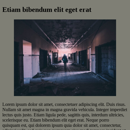
Fortsæt
Energianlæg
Etiam bibendum elit eget erat
til
indhold
Lorem ipsum dolor sit amet, consectetuer adipiscing elit. Duis risus.
Nullam sit amet magna in magna gravida vehicula. Integer imperdiet
lectus quis justo. Etiam ligula pede, sagittis quis, interdum ultricies,
scelerisque eu. Etiam bibendum elit eget erat. Neque porro
quisquam est, qui dolorem ipsum quia dolor sit amet, consectetur,