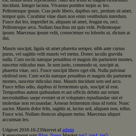
tincidunt. Integer lacinia. Vivamus porttitor turpis ac leo.
Pellentesque ipsum. Cras pede libero, dapibus nec, pretium sit amet,
tempor quis. Curabitur vitae diam non enim vestibulum interdum.
Fusce dui leo, imperdiet in, aliquam sit amet, feugiat eu, orci.
Pellentesque arcu. Nullam faucibus mi quis velit. Pellentesque
ipsum. Maecenas ipsum velit, consectetuer eu lobortis ut, dictum at
dui.
Mauris suscipit, ligula sit amet pharetra semper, nibh ante cursus
purus, vel sagittis velit mauris vel metus. Donec iaculis gravida
nulla. Cum sociis natoque penatibus et magnis dis parturient montes,
nascetur ridiculus mus. In sem justo, commodo ut, suscipit at,
pharetra vitae, orci. Fusce suscipit libero eget elit. Nulla pulvinar
eleifend sem. Cum sociis natoque penatibus et magnis dis parturient
montes, nascetur ridiculus mus. Mauris tincidunt sem sed arcu.
Fusce tellus odio, dapibus id fermentum quis, suscipit id erat.
Temporibus autem quibusdam et aut officiis debitis aut rerum
necessitatibus saepe eveniet ut et voluptates repudiandae sint et
molestiae non recusandae. Aenean fermentum risus id tortor. Nunc
auctor. Mauris dolor felis, sagittis at, luctus sed, aliquam non, tellus.
Fusce wisi. Nullam rhoncus aliquam metus. Maecenas aliquet
accumsan leo.
Udgivet
2018-10-23
Skrevet af
admin
Kategoriseret som
Blog
,
News
Mærket
tag2
,
tag4
,
tag5